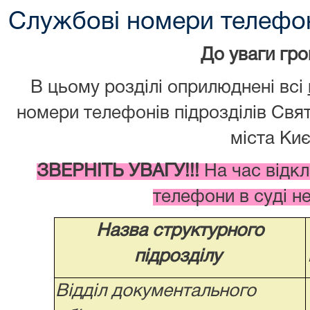
Службові номери телефо
До уваги гро
В цьому розділі оприлюднені всі
номери телефонів підрозділів Свя
міста Киє
ЗВЕРНІТЬ УВАГУ!!!
На час відкл
телефони в суді 
Назва структурного
підрозділу
Відділ документального