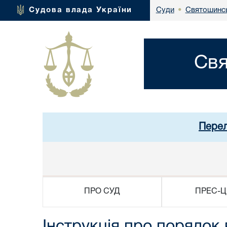
Святошинсь
Судова влада України
Суди
•
Свя
Перел
ПРО СУД
ПРЕС-Ц
Інструкція про порядок