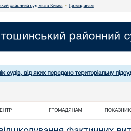
кий районний суд міста Києва
Громадянам
•
тошинський районний су
ік судів, від яких передано територіальну підсуд
ЕНТР
ГРОМАДЯНАМ
ПОКАЗНИК
 відшкодування фактичних вит