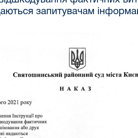
даються запитувачам інформац