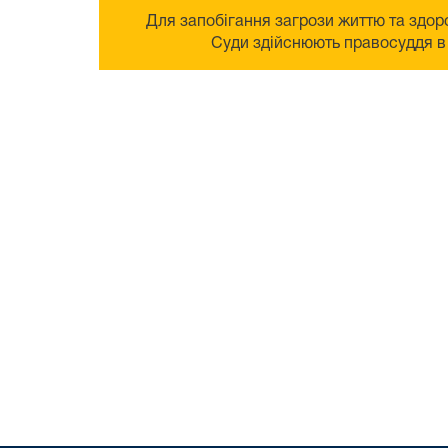
Для запобігання загрози життю та здоро
Суди здійснюють правосуддя в 