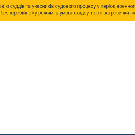
в’ю суддів та учасників судового процесу у період воєнно
безперебійному режимі в умовах відсутності загрози життю