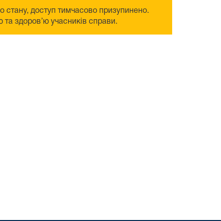
го стану, доступ тимчасово призупинено.
 та здоров’ю учасників справи.