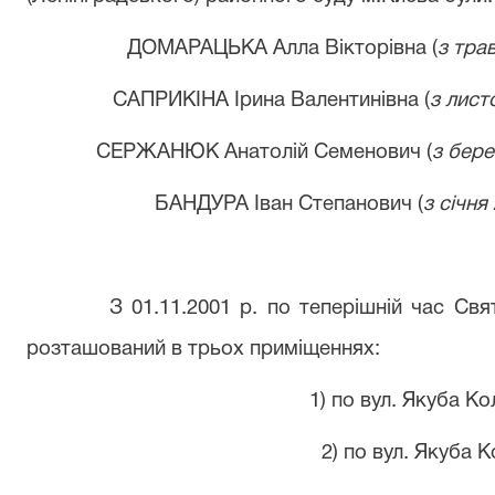
ДОМАРАЦЬК
А
Алл
а
Вікторівн
а (
з трав
САПРИКІН
А
Ірин
а
Валентинівн
а (
з лист
СЕРЖАНЮК Анатолій Семенович (
з бер
БАНДУРА Іван Степанович (
з січня
З 01.11.2001 р. по теперішній час Св
розташований в трьох приміщеннях:
1) по вул. Якуба Ко
2) по вул. Якуба К