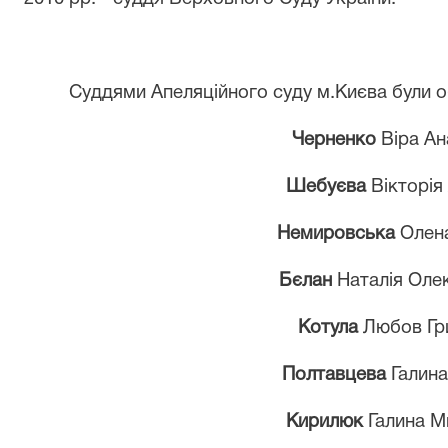
Суддями Апеляційного суду м.Києва були о
Черненко
Віра Ан
Шебуєва
Вікторія 
Немировська
Олена
Бєлан
Наталія Оле
Котула
Любов Гр
Полтавцева
Галина
Кирилюк
Галина М