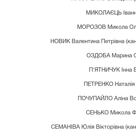
МИКОЛАЄЦЬ І
ван
МОРОЗОВ М
икола
О
НОВИК В
алентина
П
етрівна (ка
ОЗДОБА М
арина
П'ЯТНИЧУК І
нна
ПЕТРЕНКО Н
аталі
ПОЧУПАЙЛО А
ліна
В
СЕНЬКО М
икола
СЕМАНІВА Юлія Вікторівна (кан