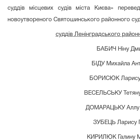
суддів місцевих судів міста Києва» переве
новоутвореного Святошинського районного суду
суддів Ленінградського районн
БАБИЧ Ніну Дми
БІДУ Михайла Ан
БОРИСЮК Ларису 
ВЕСЕЛЬСЬКУ Тетяну
ДОМАРАЦЬКУ Аллу 
ЗУБЕЦЬ Ларису 
КИРИЛЮК Галину М