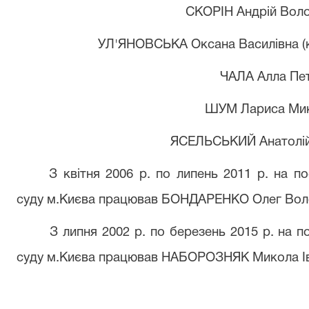
СКОРІН А
ндрій
В
ол
УЛ'ЯНОВСЬКА О
ксана
В
асилівна 
ЧАЛА А
лла
П
е
ШУМ Л
ариса
М
и
ЯСЕЛЬСЬКИЙ А
натолі
З квітня 2006 р. по липень 2011 р. на п
суду м.Києва працював БОНДАРЕНКО Олег Вол
З липня 2002 р. по березень 2015
р. на п
суду м.Києва працював НАБОРОЗНЯК Микола І