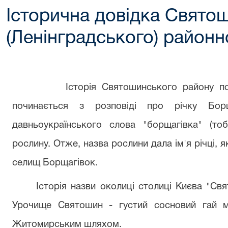
Історична довідка Свято
(Ленінградського) районн
Історія Святошинського району по
починається з розповіді про річку Борщ
давньоукраїнського слова "борщагівка" (то
рослину.
Отже, назва рослини дала ім'я річці, я
селищ Борщагівок.
Історія назви околиці столиці Києва "Св
Урочище Святошин - густий сосновий гай м
Житомирським шляхом.