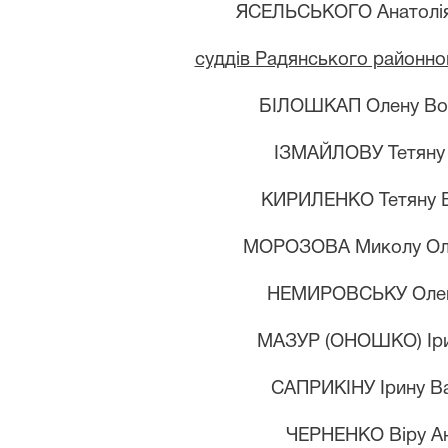
ЯСЕЛЬСЬКОГО Анатолі
суддів Радянського районног
БІЛОШКАП Олену Во
ІЗМАЙЛОВУ Тетяну 
КИРИЛЕНКО Тетяну В
МОРОЗОВА Миколу Ол
НЕМИРОВСЬКУ Олену
МАЗУР (
ОНОШКО
)
Іри
САПРИКІНУ Ірину Ва
ЧЕРНЕНКО Віру Ан