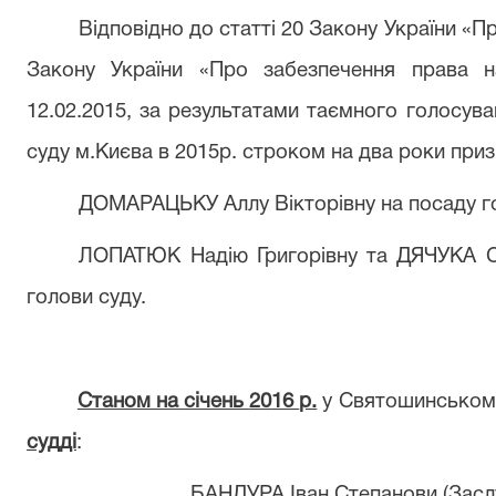
Відповідно до статті 20 Закону України «Пр
Закону України «Про забезпечення права 
12.02.2015, за результатами таємного голосув
суду м.Києва в 2015р. строком на два роки при
ДОМАРАЦЬКУ Аллу Вікторівну на посаду го
ЛОПАТЮК Надію Григорівну та ДЯЧУКА Се
голови суду.
Станом на
січень
20
16
р.
у
Святошинському
судді
:
БАНДУРА І
ван
С
тепанови (Засл