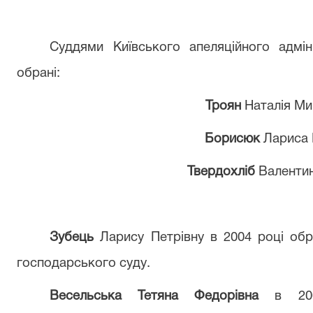
Суддями Київського апеляційного адмін
обрані:
Троян
Наталія Ми
Борисюк
Лариса 
Твердохліб
Валентин
Зубець
Ларису Петрівну в 2004 роц
і об
господарського суду
.
Весельська Тетяна Федорівна
в 200