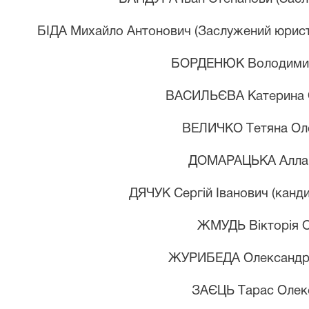
БІДА М
ихайло
А
нтонович (Заслужений юрист
БОРДЕНЮК В
олодим
ВАСИЛЬЄВА К
атерина
ВЕЛИЧКО Т
етяна
О
л
ДОМАРАЦЬКА А
лл
ДЯЧУК Сергій Іванович (канд
ЖМУДЬ Вікторія О
ЖУРИБЕДА О
лександ
ЗАЄЦЬ Т
арас
О
лек