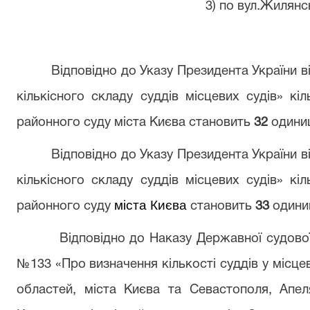
3) по вул.Жилянсь
В
ідпові
дно до Указу Президента України в
кількісного складу суддів місцевих судів» кі
районного суду міста Києва становить
32
одиниц
В
ідпові
дно до Указу Президента України в
кількісного складу суддів місцевих судів» кі
міста Києва
районного суду
становить
33
одиниц
Відповідно до Наказу Державної судової а
№133 «Про визначення кількості суддів у місце
областей, міста Києва та Севастополя, Апел