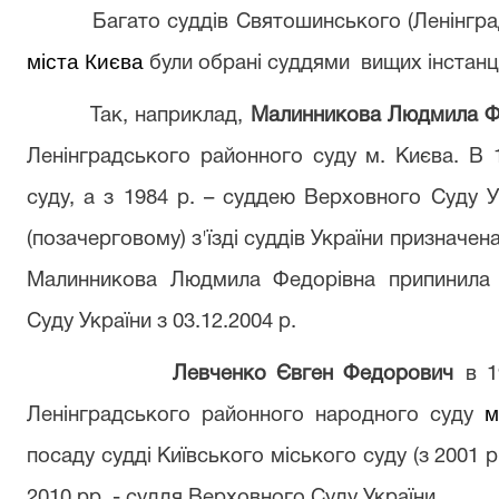
Багато суддів Святошинського (Ленінгра
міста Києва
були обрані суддями
вищих інстанц
Так, наприклад,
Малинникова Людмила Ф
Ленінградського районного суду м. Києва.
В
суду, а з 1984 р.
–
суддею Верховного Суду Ук
(позачерговому) з'їзді суддів України призначе
Малинникова Людмила Федорівна припинила 
Суду України з 03.12.2004 р.
Левченко Євген Федорович
в
1
м
Ленінградського районного народного суду
посаду судді Київського міського суду (з 2001 р
2010 рр. - суддя Верховного Суду України.