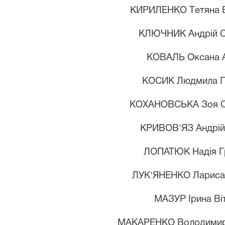
КИРИЛЕНКО Т
етяна
КЛЮЧНИК А
ндрій
КОВАЛЬ О
ксана
КОСИК Л
юдмила
Г
КОХАНОВСЬКА З
оя
КРИВОВ'ЯЗ А
ндрі
ЛОПАТЮК Н
адія
Г
ЛУК'ЯНЕНКО Л
арис
МАЗУР І
рина
В
і
МАКАРЕНКО В
олодими