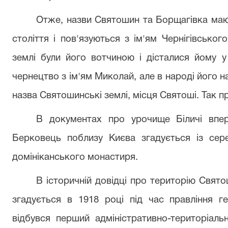
Отже, назви Святошин та Борщагівка мають
століття і пов'язуються з ім'ям Чернігівсько
землі були його вотчиною і дісталися йому 
чернецтво з ім'ям Миколай, але в народі його н
назва Святошинські землі, місця Святоші. Так п
В документах про урочище Біличі впер
Берковець поблизу Києва згадується із сере
домініканського монастиря.
В історичній довідці про територію Свят
згадується в 1918 році під час правління 
відбувся перший адміністративно-територіальн