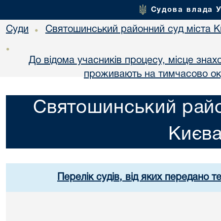
Судова влада 
Суди
Святошинський районний суд міста 
•
•
До відома учасників процесу, місце знах
проживають на тимчасово оку
Святошинський райо
Києв
Перелік судів, від яких передано т