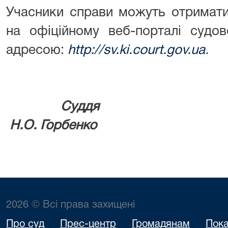
Учасники справи можуть отримат
на офіційному веб-порталі судов
адресою:
http://sv.ki.court.gov.ua
.
Су
Н.О. Горбенко
2026 © Всі права захищені
Про суд
Прес-центр
Громадянам
Пока