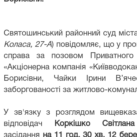
Святошинський районний суд міста
Коласа, 27-А
) повідомляє, що у пр
справа за позовом Приватного 
«Акціонерна компанія «Київводока
Борисівни, Чайки Ірини В’яче
заборгованості за житлово-комунал
У зв'язку з розглядом вищевказ
відповідач
Коркішко Світлана
засідання
на 11 год. 30
хв. 12 бере