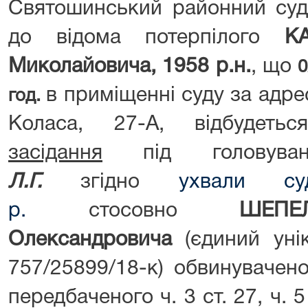
Святошинський районний суд
до відома потерпілого
К
Миколайовича, 1958 р.н.
, що
0
в приміщенні суду за адрес
год
.
Коласа, 27-А, відбудет
засідання
під головув
Л.Г.
згідно
ухвали су
р.
стосовно
ШЕПЕ
Олександровича
(єдиний уні
757/25899/18-к) обвинувачено
передбаченого ч. 3 ст. 27, ч. 5 