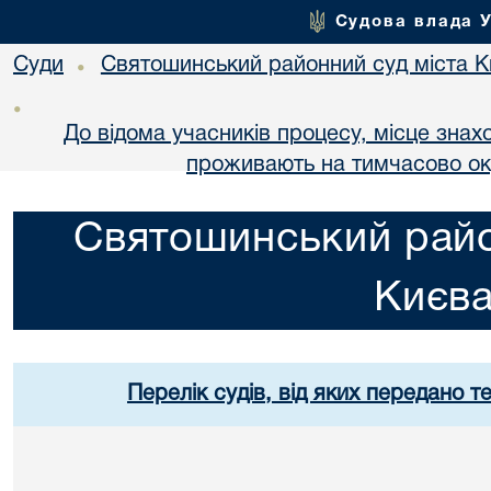
Судова влада 
Суди
Святошинський районний суд міста 
•
•
До відома учасників процесу, місце знах
проживають на тимчасово оку
Святошинський райо
Києв
Перелік судів, від яких передано т