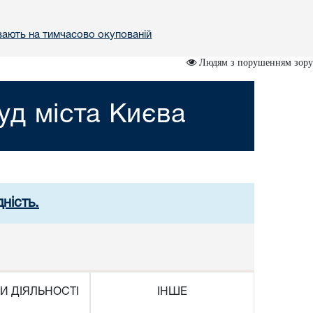
вають на тимчасово окупованій
Людям з порушенням зору
д міста Києва
ність.
И ДІЯЛЬНОСТІ
ІНШЕ