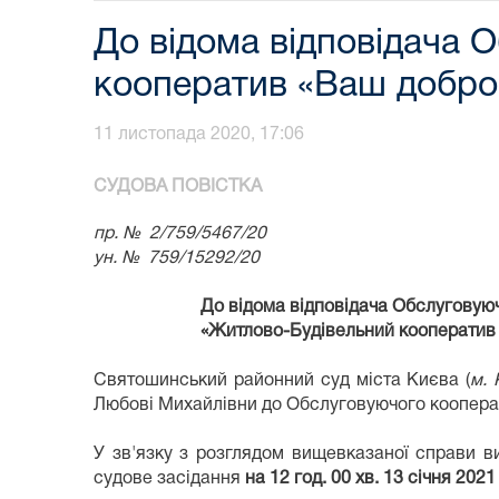
До відома відповідача 
кооператив «Ваш добро
11 листопада 2020, 17:06
СУДОВА ПОВІСТКА
пр. № 2/759/5467/
20
ун. № 759/15292/20
До
відома відповідача Обслуговую
«Житлово-Будівельний кооператив «В
Святошинський районний суд міста Києва (
м. 
Любові Михайлівни до Обслуговуючого кооперат
У зв'язку з розглядом вищевказаної справи в
судове засідання
на 12 год. 00
хв. 13 січня 2021 