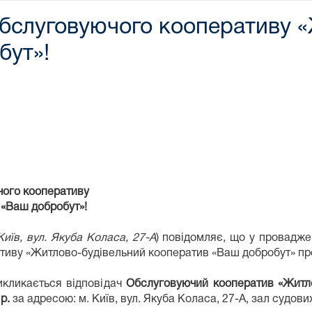
Обслуговуючого кооперативу 
бут»!
чого кооперативу
аш добробут»!
Київ, вул. Якуба Коласа, 27-А
) повідомляє, що у провадж
иву «Житлово-будівельний кооператив «Ваш добробут» про 
икликається відповідач
Обслуговуючий кооператив «Житл
р.
за адресою: м. Київ, вул. Якуба Коласа, 27-А, зал судови