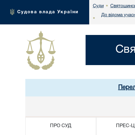
Святошинсь
Суди
•
Судова влада України
До відома учас
•
Свя
Перел
ПРО СУД
ПРЕС-Ц