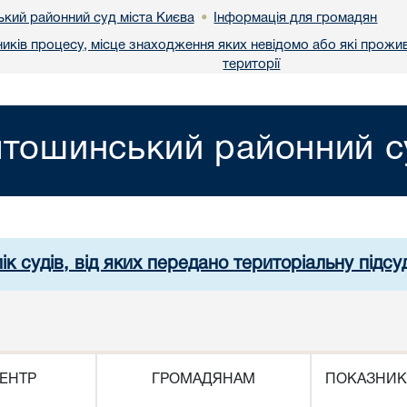
кий районний суд міста Києва
Інформація для громадян
•
ників процесу, місце знаходження яких невідомо або які прожи
території
тошинський районний су
ік судів, від яких передано територіальну підсуд
ЕНТР
ГРОМАДЯНАМ
ПОКАЗНИК