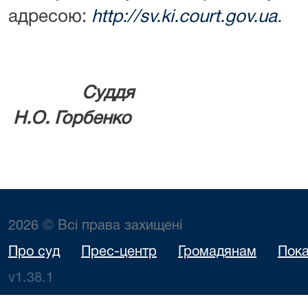
адресою:
http://sv.ki.court.gov.ua
.
Су
Н.О. Горбенко
2026 © Всі права захищені
Про суд
Прес-центр
Громадянам
Пока
v1.38.1