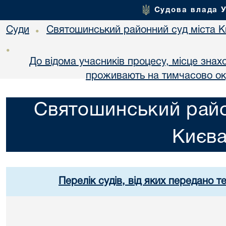
Судова влада 
Суди
Святошинський районний суд міста 
•
•
До відома учасників процесу, місце знах
проживають на тимчасово оку
Святошинський райо
Києв
Перелік судів, від яких передано т