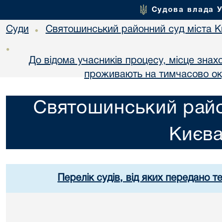
Судова влада 
Суди
Святошинський районний суд міста 
•
•
До відома учасників процесу, місце знах
проживають на тимчасово оку
Святошинський райо
Києв
Перелік судів, від яких передано т