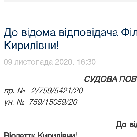
До відома відповідача Фі
Кирилівни!
09 листопада 2020, 16:30
СУДОВА ПОВ
пр. № 2/759/
5421
/20
ун. № 759/15059/20
До відома відпові
Віолетти Кирилівни!