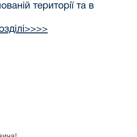
ваній території та в
озділі>>>>
вича!