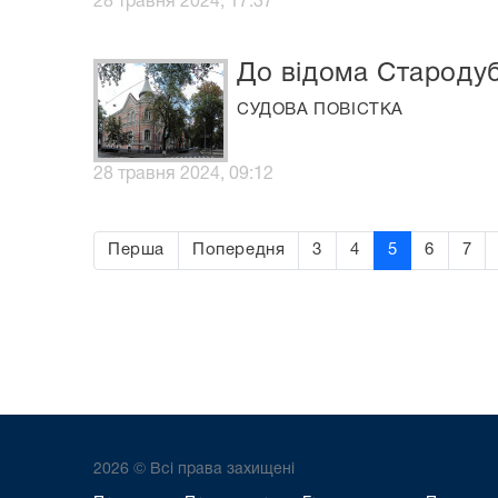
28 травня 2024, 17:37
До відома Стародуб
СУДОВА ПОВІСТКА
28 травня 2024, 09:12
Перша
Попередня
3
4
5
6
7
2026 © Всі права захищені