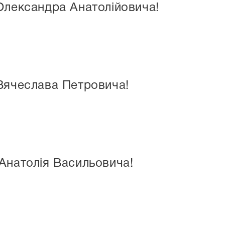
Олександра Анатолійовича!
Вячеслава Петровича!
Анатолія Васильовича!