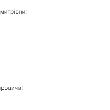
митрівни!
ировича!