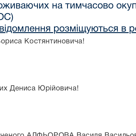
оживаючих на тимчасово окупо
ОС)
повідомлення розміщуються в р
Бориса Костянтиновича!
их Дениса Юрійовича!
аченого АЛФЬОРОВА Василя Васильо