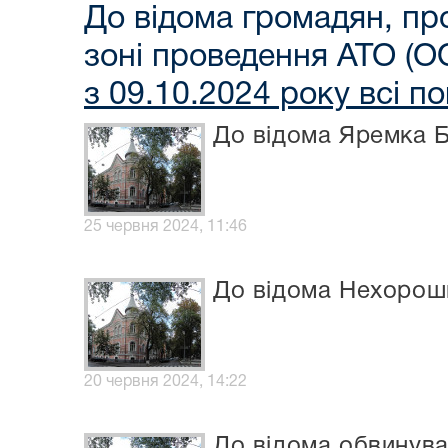
До відома громадян, пр
зоні проведення АТО (О
з 09.10.2024 року всі 
До відома Яремка 
25 червня 2024, 11:46
До відома Нехорош
20 червня 2024, 14:22
До відома обвинув