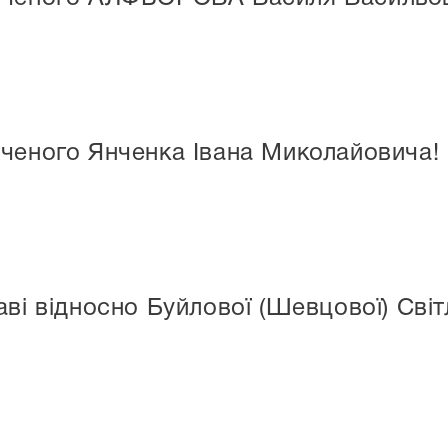
ченого Янченка Івана Миколайовича!
ві відносно Буйлової (Шевцової) Світ