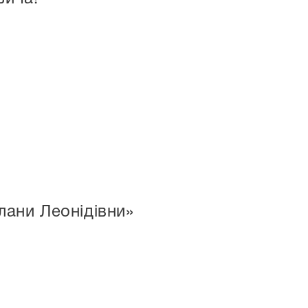
лани Леонідівни»