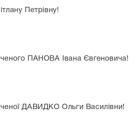
ітлану Петрівну!
аченого ПАНОВА Івана Євгеновича!
аченої ДАВИДКО Ольги Василівни!