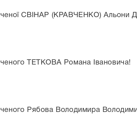
аченої СВІНАР (КРАВЧЕНКО) Альони Д
аченого ТЕТКОВА Романа Івановича!
аченого Рябова Володимира Володим